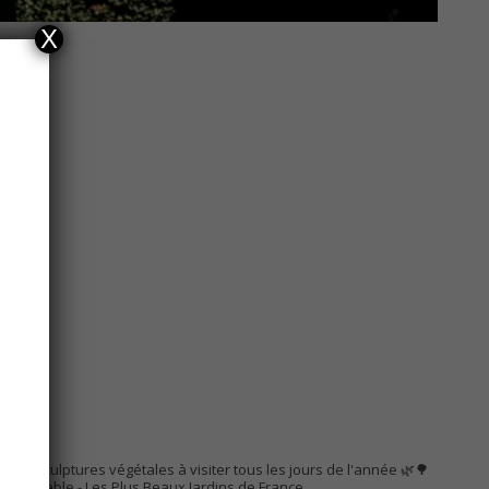
X
AC
s de sculptures végétales à visiter tous les jours de l'année 🌿🌳
Remarquable
- Les Plus Beaux Jardins de France