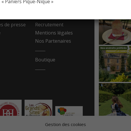
« Paniers Pique-Nique »
resse
Contact
 de presse
Recrutement
e
Mentions légales
Nos Partenaires
Boutique
Gestion des cookies