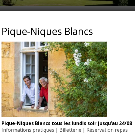
IEUR_GILLES
Pique-Niques Blancs
Pique-Niques Blancs tous les lundis soir jusqu’au 24/08
EYRIGN
Informations pratiques
|
Billetterie
|
Réservation repas
ESSE
10 hectare
- Jardin 